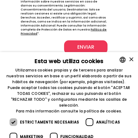
información sobre nuestros servicios en caso de
darnos su consentimiento; Legitimación:
Consentimiento del usuario; Destinatarios: Solo se
realizan cesiones si existe una obligación legal;
Derechos: Acceder, rectificar y suprimir, así como otros
derechos, como se indica en la información adicional;
Información Adicional: Puede consultar la información
completa de Protección de Datos en nuestra
Política de
Privacidad
*.
ENVIAR
×
Esta web utiliza cookies
Utilizamos cookies propias y de terceros para analizar
Asesoría
nuestros servicios en base a un perfil elaborado a partir de sus
SPANISH
fiscal
hábitos de navegación (por ejemplo, páginas visitadas).
laboral
ENGLISH
Puede aceptar todas las cookies pulsando el botón "ACEPTAR
contable
Pº Constitución, 24
TODAS COOKIES", rechazar su uso pulsando el botón
CATALAN
50008, Zaragoza
"RECHAZAR TODO" y configurarlas mediante las casillas de
+34 876 66 15 16
selección.
FRENCH
Para más información consulte la
política de cookies.
ESTRICTAMENTE NECESARIAS
ANALÍTICAS
Mapa del sitio
Privacidad
MARKETING
FUNCIONALIDAD